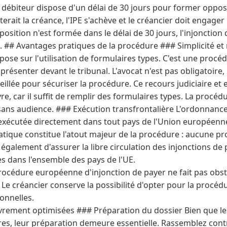
Le débiteur dispose d'un délai de 30 jours pour former opposit
sterait la créance, l'IPE s'achève et le créancier doit engag
position n'est formée dans le délai de 30 jours, l'injoncti
. ## Avantages pratiques de la procédure ### Simplicité et ra
pose sur l'utilisation de formulaires types. C'est une procéd
présenter devant le tribunal. L'avocat n'est pas obligatoire
eillée pour sécuriser la procédure. Ce recours judiciaire et 
e, car il suffit de remplir des formulaires types. La procéd
 sans audience. ### Exécution transfrontalière L'ordonnance
xécutée directement dans tout pays de l'Union européenne
ique constitue l'atout majeur de la procédure : aucune p
t également d'assurer la libre circulation des injonctions 
s dans l'ensemble des pays de l'UE.
rocédure européenne d'injonction de payer ne fait pas obstac
Le créancier conserve la possibilité d'opter pour la procéd
onnelles.
vrement optimisées ### Préparation du dossier Bien que les 
ires, leur préparation demeure essentielle. Rassemblez cont