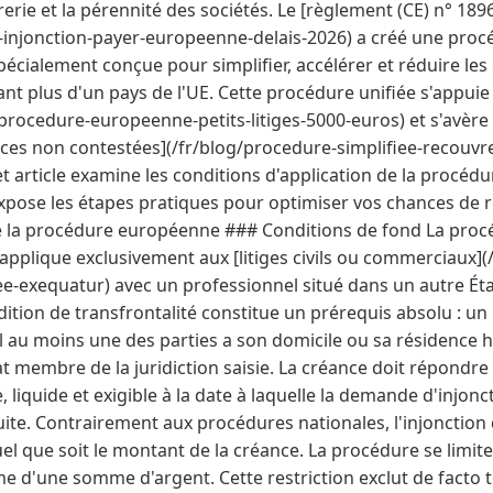
erie et la pérennité des sociétés. Le [règlement (CE) n° 1
-injonction-payer-europeenne-delais-2026) a créé une pro
pécialement conçue pour simplifier, accélérer et réduire le
uant plus d'un pays de l'UE. Cette procédure unifiée s'appuie
/procedure-europeenne-petits-litiges-5000-euros) et s'avère
ances non contestées](/fr/blog/procedure-simplifiee-recouv
 article examine les conditions d'application de la procédure
expose les étapes pratiques pour optimiser vos chances de
e la procédure européenne ### Conditions de fond La pro
'applique exclusivement aux [litiges civils ou commerciaux](/
e-exequatur) avec un professionnel situé dans un autre Éta
tion de transfrontalité constitue un prérequis absolu : un l
el au moins une des parties a son domicile ou sa résidence h
 membre de la juridiction saisie. La créance doit répondre à
e, liquide et exigible à la date à laquelle la demande d'injon
ite. Contrairement aux procédures nationales, l'injonctio
l que soit le montant de la créance. La procédure se limit
me d'une somme d'argent. Cette restriction exclut de facto 