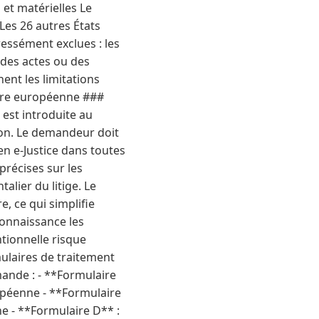
 et matérielles Le
Les 26 autres États
essément exclues : les
 des actes ou des
ent les limitations
dure européenne ###
est introduite au
ion. Le demandeur doit
n e-Justice dans toutes
précises sur les
alier du litige. Le
e, ce qui simplifie
onnaissance les
tionnelle risque
mulaires de traitement
emande : - **Formulaire
opéenne - **Formulaire
e - **Formulaire D** :