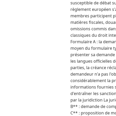
susceptible de débat su
règlement européen s'ap
membres participent pl
matières fiscales, doua
omissions commis dans l
classiques du droit in
Formulaire A : la dema
moyen du formulaire typ
présenter sa demande a
les langues officielles
parties, la créance réc
demandeur n'a pas l'obli
considérablement la pr
informations fournies s
d'entraîner les sanctio
par la juridiction La j
B** : demande de compl
C** : proposition de m