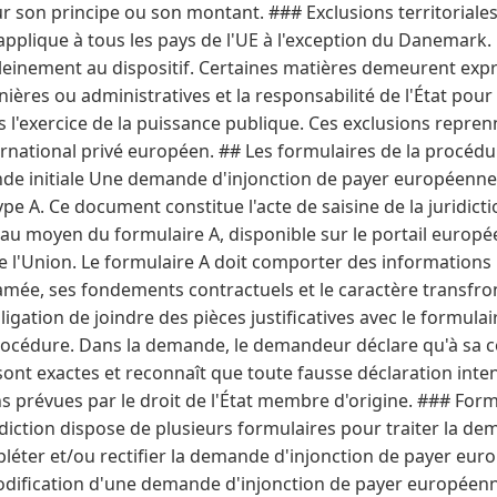
r son principe ou son montant. ### Exclusions territoriales
plique à tous les pays de l'UE à l'exception du Danemark. 
einement au dispositif. Certaines matières demeurent expr
nières ou administratives et la responsabilité de l'État pour
'exercice de la puissance publique. Ces exclusions reprenn
ternational privé européen. ## Les formulaires de la procé
nde initiale Une demande d'injonction de payer européenne 
e A. Ce document constitue l'acte de saisine de la juridict
u moyen du formulaire A, disponible sur le portail europée
 de l'Union. Le formulaire A doit comporter des informations 
lamée, ses fondements contractuels et le caractère transfront
gation de joindre des pièces justificatives avec le formulair
océdure. Dans la demande, le demandeur déclare qu'à sa c
ont exactes et reconnaît que toute fausse déclaration inten
ns prévues par le droit de l'État membre d'origine. ### For
uridiction dispose de plusieurs formulaires pour traiter la d
éter et/ou rectifier la demande d'injonction de payer eur
odification d'une demande d'injonction de payer européenn