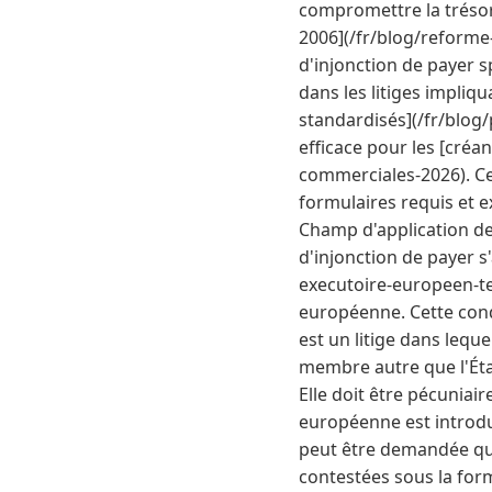
compromettre la trésor
2006](/fr/blog/reforme
d'injonction de payer s
dans les litiges impliq
standardisés](/fr/blog
efficace pour les [cré
commerciales-2026). Cet
formulaires requis et 
Champ d'application d
d'injonction de payer s
executoire-europeen-te
européenne. Cette condi
est un litige dans lequ
membre autre que l'État
Elle doit être pécuniair
européenne est introdu
peut être demandée que
contestées sous la for