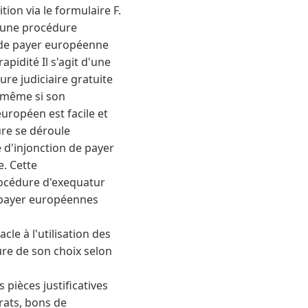
ion via le formulaire F.
er une procédure
on de payer européenne
pidité Il s'agit d'une
ure judiciaire gratuite
, même si son
européen est facile et
ure se déroule
 d'injonction de payer
. Cette
rocédure d'exequatur
de payer européennes
le à l'utilisation des
ure de son choix selon
pièces justificatives
rats, bons de