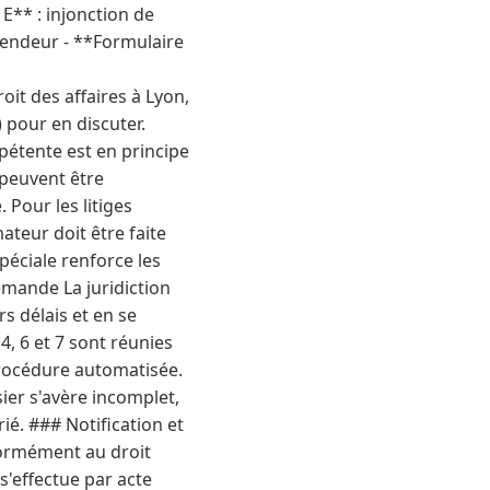
E** : injonction de
éfendeur - **Formulaire
oit des affaires à Lyon,
) pour en discuter.
pétente est en principe
 peuvent être
 Pour les litiges
eur doit être faite
péciale renforce les
mande La juridiction
s délais et en se
4, 6 et 7 sont réunies
rocédure automatisée.
sier s'avère incomplet,
ié. ### Notification et
formément au droit
 s'effectue par acte