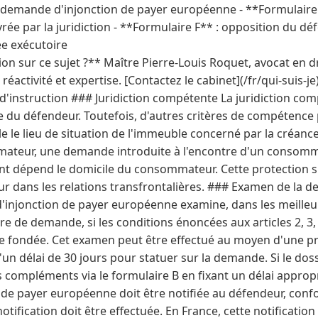
e demande d'injonction de payer européenne - **Formulaire 
ée par la juridiction - **Formulaire F** : opposition du d
ée exécutoire
n sur ce sujet ?** Maître Pierre-Louis Roquet, avocat en dr
activité et expertise. [Contactez le cabinet](/fr/qui-suis-je
d'instruction ### Juridiction compétente La juridiction com
le du défendeur. Toutefois, d'autres critères de compétence
e le lieu de situation de l'immeuble concerné par la créance.
teur, une demande introduite à l'encontre d'un consommat
ont dépend le domicile du consommateur. Cette protection s
 dans les relations transfrontalières. ### Examen de la de
'injonction de payer européenne examine, dans les meilleur
re de demande, si les conditions énoncées aux articles 2, 3, 
e fondée. Cet examen peut être effectué au moyen d'une p
d'un délai de 30 jours pour statuer sur la demande. Si le dos
compléments via le formulaire B en fixant un délai appropr
n de payer européenne doit être notifiée au défendeur, con
otification doit être effectuée. En France, cette notification