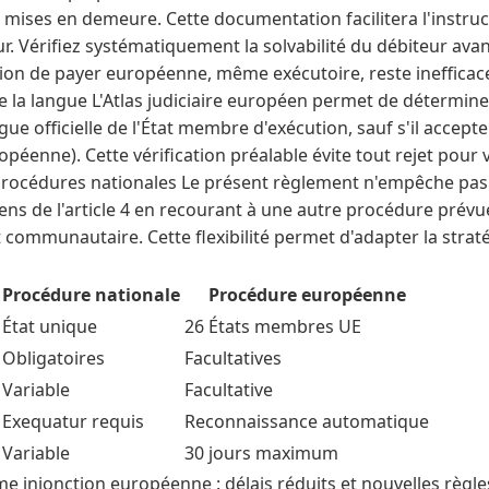
mises en demeure. Cette documentation facilitera l'instruc
r. Vérifiez systématiquement la solvabilité du débiteur ava
ion de payer européenne, même exécutoire, reste inefficac
e la langue L'Atlas judiciaire européen permet de détermin
gue officielle de l'État membre d'exécution, sauf s'il accept
ropéenne). Cette vérification préalable évite tout rejet pour
procédures nationales Le présent règlement n'empêche pas
ens de l'article 4 en recourant à une autre procédure prévue
communautaire. Cette flexibilité permet d'adapter la straté
Procédure nationale
Procédure européenne
État unique
26 États membres UE
Obligatoires
Facultatives
Variable
Facultative
Exequatur requis
Reconnaissance automatique
Variable
30 jours maximum
orme injonction européenne : délais réduits et nouvelles règle