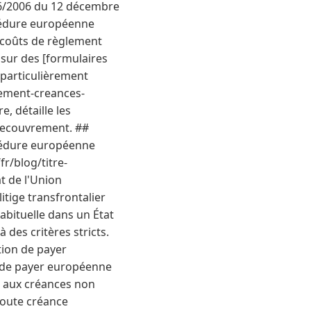
896/2006 du 12 décembre
cédure européenne
s coûts de règlement
 sur des [formulaires
 particulièrement
rement-creances-
, détaille les
 recouvrement. ##
cédure européenne
fr/blog/titre-
t de l'Union
itige transfrontalier
abituelle dans un État
 des critères stricts.
ction de payer
n de payer européenne
e aux créances non
toute créance