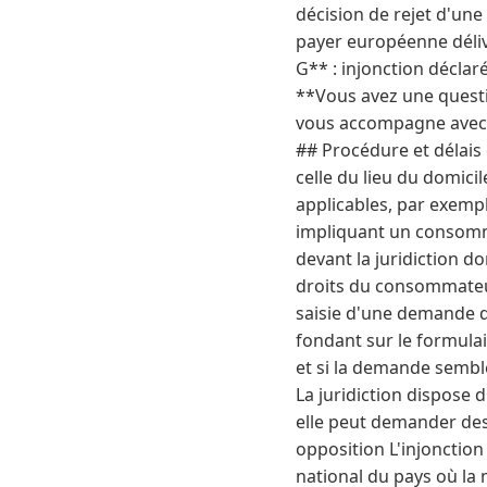
décision de rejet d'un
payer européenne délivr
G** : injonction déclar
**Vous avez une questio
vous accompagne avec ré
## Procédure et délais 
celle du lieu du domici
applicables, par exempl
impliquant un consomma
devant la juridiction d
droits du consommateur
saisie d'une demande d
fondant sur le formulai
et si la demande sembl
La juridiction dispose 
elle peut demander des 
opposition L'injonctio
national du pays où la n