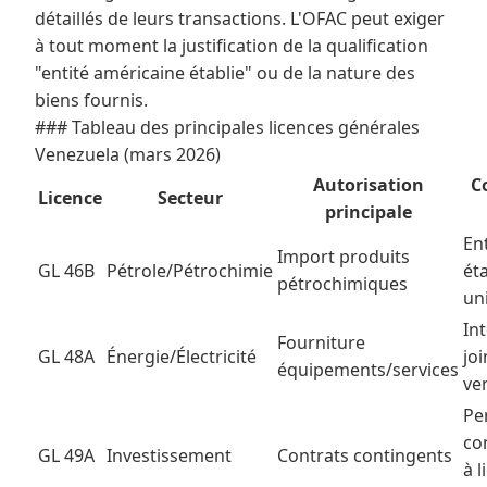
détaillés de leurs transactions. L'OFAC peut exiger
à tout moment la justification de la qualification
"entité américaine établie" ou de la nature des
biens fournis.
### Tableau des principales licences générales
Venezuela (mars 2026)
Autorisation
C
Licence
Secteur
principale
En
Import produits
GL 46B
Pétrole/Pétrochimie
éta
pétrochimiques
un
In
Fourniture
GL 48A
Énergie/Électricité
joi
équipements/services
ve
Pe
co
GL 49A
Investissement
Contrats contingents
à l