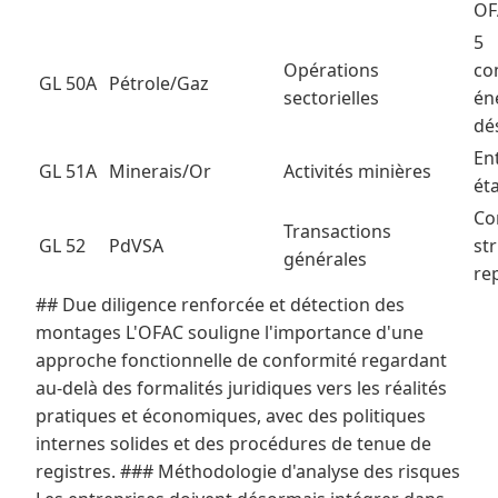
OF
5
Opérations
co
GL 50A
Pétrole/Gaz
sectorielles
én
dé
En
GL 51A
Minerais/Or
Activités minières
ét
Co
Transactions
GL 52
PdVSA
str
générales
re
## Due diligence renforcée et détection des
montages L'OFAC souligne l'importance d'une
approche fonctionnelle de conformité regardant
au-delà des formalités juridiques vers les réalités
pratiques et économiques, avec des politiques
internes solides et des procédures de tenue de
registres. ### Méthodologie d'analyse des risques