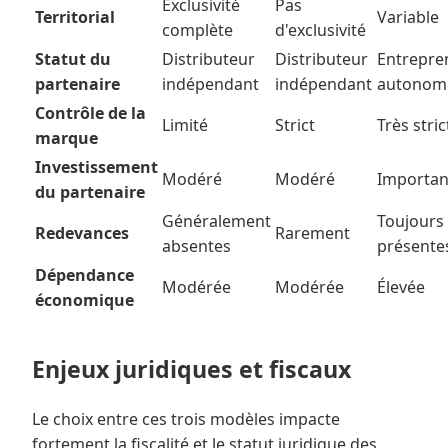
Exclusivité
Pas
Territorial
Variable
complète
d'exclusivité
Statut du
Distributeur
Distributeur
Entrepre
partenaire
indépendant
indépendant
autonom
Contrôle de la
Limité
Strict
Très stric
marque
Investissement
Modéré
Modéré
Importan
du partenaire
Généralement
Toujours
Redevances
Rarement
absentes
présente
Dépendance
Modérée
Modérée
Élevée
économique
Enjeux juridiques et fiscaux
Le choix entre ces trois modèles impacte
fortement la fiscalité et le statut juridique des