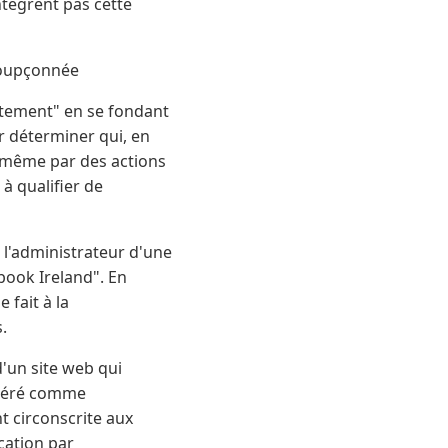
ntègrent pas cette
nsoupçonnée
itement" en se fondant
r déterminer qui, en
, même par des actions
à qualifier de
e l'administrateur d'une
book Ireland". En
 fait à la
.
d'un site web qui
idéré comme
nt circonscrite aux
ication par