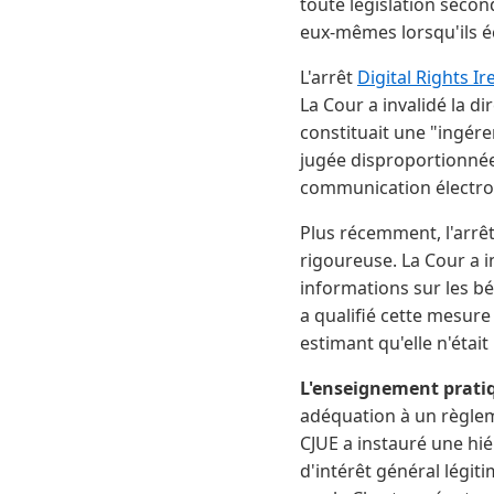
toute législation secon
eux-mêmes lorsqu'ils é
L'arrêt
Digital Rights Ir
La Cour a invalidé la d
constituait une "ingér
jugée disproportionnée
communication électron
Plus récemment, l'arrê
rigoureuse. La Cour a i
informations sur les bé
a qualifié cette mesure 
estimant qu'elle n'était
L'enseignement prati
adéquation à un règleme
CJUE a instauré une hié
d'intérêt général légi