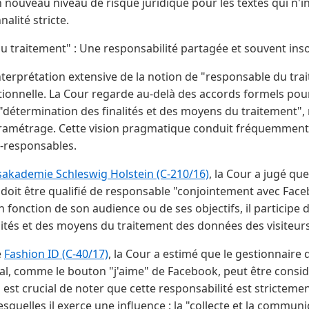
n nouveau niveau de risque juridique pour les textes qui n'i
alité stricte.
du traitement" : Une responsabilité partagée et souvent i
nterprétation extensive de la notion de "responsable du tra
ionnelle. La Cour regarde au-delà des accords formels pou
a "détermination des finalités et des moyens du traitement"
ramétrage. Cette vision pragmatique conduit fréquemment 
o-responsables.
sakademie Schleswig Holstein (C-210/16)
, la Cour a jugé qu
doit être qualifié de responsable "conjointement avec Face
fonction de son audience ou de ses objectifs, il participe de
lités et des moyens du traitement des données des visiteurs
e
Fashion ID (C-40/17)
, la Cour a estimé que le gestionnaire 
al, comme le bouton "j'aime" de Facebook, peut être cons
l est crucial de noter que cette responsabilité est stricteme
esquelles il exerce une influence : la "collecte et la commun