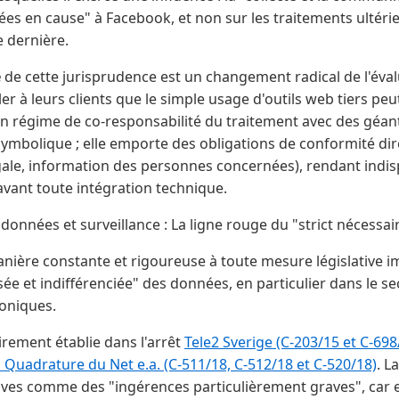
es en cause" à Facebook, et non sur les traitements ultérie
e dernière.
e
de cette jurisprudence est un changement radical de l'éval
ller à leurs clients que le simple usage d'outils web tiers p
un régime de co-responsabilité du traitement avec des géant
 symbolique ; elle emporte des obligations de conformité dir
gale, information des personnes concernées), rendant indi
avant toute intégration technique.
données et surveillance : La ligne rouge du "strict nécessai
nière constante et rigoureuse à toute mesure législative 
ée et indifférenciée" des données, en particulier dans le s
oniques.
airement établie dans l'arrêt
Tele2 Sverige (C-203/15 et C-698
 Quadrature du Net e.a. (C-511/18, C-512/18 et C-520/18)
. L
ives comme des "ingérences particulièrement graves", car e