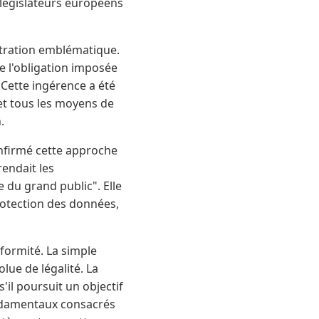
s législateurs européens
stration emblématique.
e l'obligation imposée
 Cette ingérence a été
et tous les moyens de
.
nfirmé cette approche
rendait les
e du grand public". Elle
protection des données,
ormité. La simple
lue de légalité. La
'il poursuit un objectif
ondamentaux consacrés