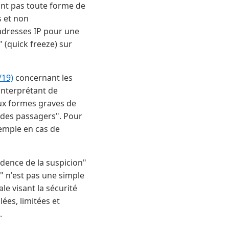
ant pas toute forme de
s et non
adresses IP pour une
 (quick freeze) sur
/19)
concernant les
'interprétant de
 aux formes graves de
en des passagers". Pour
xemple en cas de
udence de la suspicion"
e" n'est pas une simple
le visant la sécurité
ées, limitées et
.