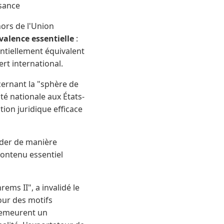
isance
hors de l'Union
valence essentielle
:
ntiellement équivalent
ert international.
ncernant la "sphère de
té nationale aux États-
ion juridique efficace
éder de manière
ontenu essentiel
hrems II", a invalidé le
our des motifs
 demeurent un