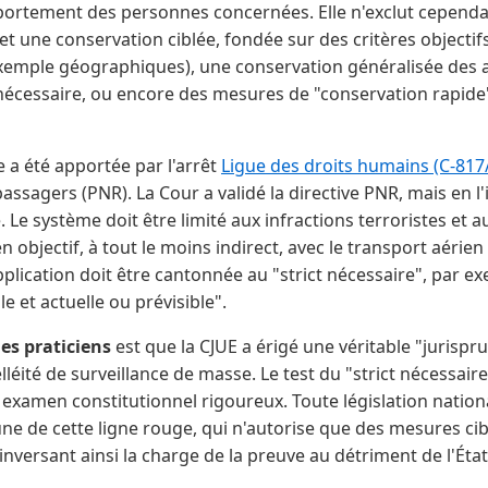
portement des personnes concernées. Elle n'exclut cepend
et une conservation ciblée, fondée sur des critères objectif
exemple géographiques), une conservation généralisée des 
 nécessaire, ou encore des mesures de "conservation rapide"
a été apportée par l'arrêt
Ligue des droits humains (C-817
ssagers (PNR). La Cour a validé la directive PNR, mais en l
e. Le système doit être limité aux infractions terroristes et
en objectif, à tout le moins indirect, avec le transport aéri
application doit être cantonnée au "strict nécessaire", par e
e et actuelle ou prévisible".
es praticiens
est que la CJUE a érigé une véritable "jurispr
lléité de surveillance de masse. Le test du "strict nécessair
 examen constitutionnel rigoureux. Toute législation nationa
aune de cette ligne rouge, qui n'autorise que des mesures cibl
inversant ainsi la charge de la preuve au détriment de l'État