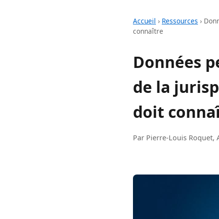
Accueil
›
Ressources
›
Donn
connaître
Données pe
de la juris
doit conna
Par Pierre-Louis Roquet, 