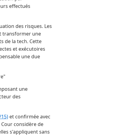
urs effectués
uation des risques. Les
eut transformer une
s de la tech. Cette
ectes et exécutoires
spensable une due
re"
imposant une
ecteur des
/15)
et confirmée avec
a Cour considère de
lles s'appliquent sans