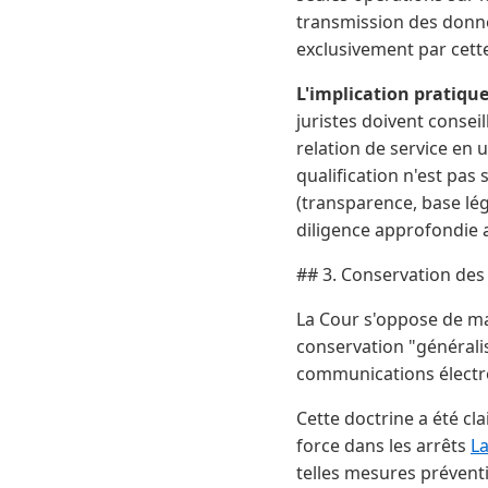
transmission des donné
exclusivement par cett
L'implication pratiqu
juristes doivent consei
relation de service en 
qualification n'est pas
(transparence, base lé
diligence approfondie 
## 3. Conservation des 
La Cour s'oppose de ma
conservation "généralis
communications électr
Cette doctrine a été cl
force dans les arrêts
La
telles mesures prévent