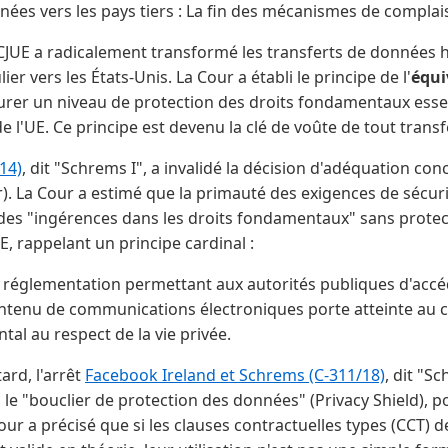
nées vers les pays tiers : La fin des mécanismes de compla
 CJUE a radicalement transformé les transferts de données 
er vers les États-Unis. La Cour a établi le principe de l'
équi
ssurer un niveau de protection des droits fondamentaux esse
de l'UE. Ce principe est devenu la clé de voûte de tout transf
14)
, dit "Schrems I", a invalidé la décision d'adéquation co
). La Cour a estimé que la primauté des exigences de sécuri
 des "ingérences dans les droits fondamentaux" sans protect
E, rappelant un principe cardinal :
ne réglementation permettant aux autorités publiques d'acc
ntenu de communications électroniques porte atteinte au c
al au respect de la vie privée.
ard, l'arrêt
Facebook Ireland et Schrems (C-311/18)
, dit "Sc
le "bouclier de protection des données" (Privacy Shield), p
 Cour a précisé que si les clauses contractuelles types (CCT)