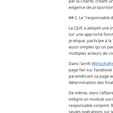
par la Charte, créant u
exigence de proportionn
## 2. Le "responsable 
La CJUE a adopté une i
sur une approche fonct
pratique, participe à l
aussi simples qu'un pa
multiples acteurs de c
Dans l'arrêt
Wirtschaft
page fan sur Facebook 
paramétrant sa page en 
détermination des fina
De même, dans l'affair
intègre un module soci
responsable conjoint. I
seules opérations sur l