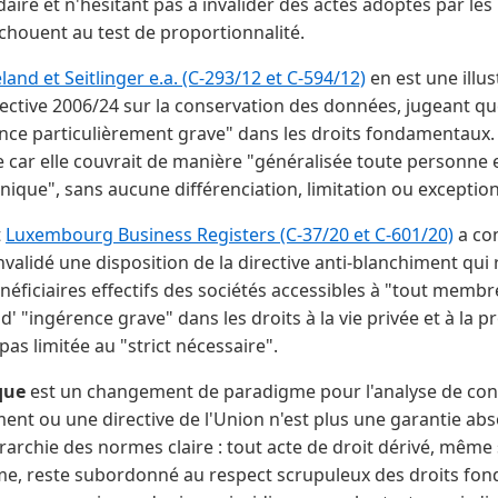
daire et n'hésitant pas à invalider des actes adoptés par le
chouent au test de proportionnalité.
eland et Seitlinger e.a. (C-293/12 et C-594/12)
en est une illu
irective 2006/24 sur la conservation des données, jugeant qu
ence particulièrement grave" dans les droits fondamentaux.
 car elle couvrait de manière "généralisée toute personne 
ique", sans aucune différenciation, limitation ou exception
t
Luxembourg Business Registers (C-37/20 et C-601/20)
a co
nvalidé une disposition de la directive anti-blanchiment qui 
néficiaires effectifs des sociétés accessibles à "tout membr
d' "ingérence grave" dans les droits à la vie privée et à la 
 pas limitée au "strict nécessaire".
que
est un changement de paradigme pour l'analyse de conf
nt ou une directive de l'Union n'est plus une garantie abso
rarchie des normes claire : tout acte de droit dérivé, même s
time, reste subordonné au respect scrupuleux des droits f