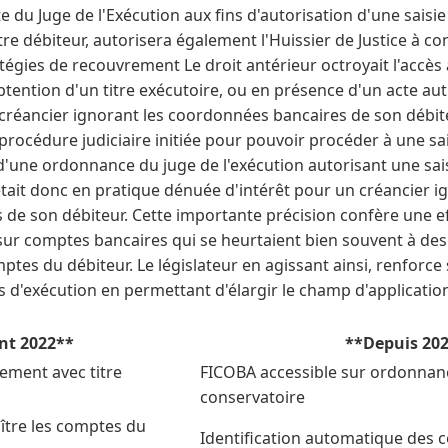
du Juge de l'Exécution aux fins d'autorisation d'une saisie
e débiteur, autorisera également l'Huissier de Justice à co
tégies de recouvrement Le droit antérieur octroyait l'accès à
tention d'un titre exécutoire, ou en présence d'un acte aut
créancier ignorant les coordonnées bancaires de son débiteu
a procédure judiciaire initiée pour pouvoir procéder à une s
d'une ordonnance du juge de l'exécution autorisant une sai
tait donc en pratique dénuée d'intérêt pour un créancier i
de son débiteur. Cette importante précision confère une ef
sur comptes bancaires qui se heurtaient bien souvent à des 
mptes du débiteur. Le législateur en agissant ainsi, renforce
es d'exécution en permettant d'élargir le champ d'applicatio
nt 2022**
**Depuis 20
ement avec titre
FICOBA accessible sur ordonnanc
conservatoire
ître les comptes du
Identification automatique des 