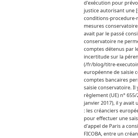
d'exécution pour prévoi
justice autorisant une 
conditions-procedure-ma
mesures conservatoires
avait par le passé cons
conservatoire ne permet
comptes détenus par le d
incertitude sur la pére
(/fr/blog/titre-execut
européenne de saisie c
comptes bancaires per
saisie conservatoire. I
règlement (UE) n° 655/
janvier 2017), il y avai
: les créanciers europé
pour effectuer une sais
d'appel de Paris a consi
FICOBA, entre un créan