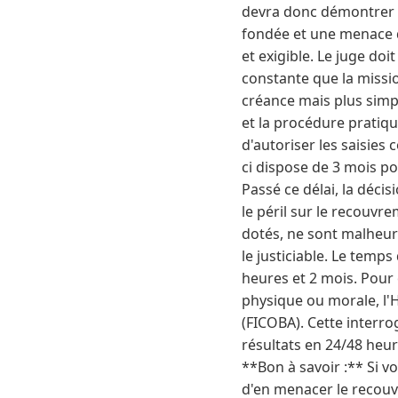
devra donc démontrer d
fondée et une menace da
et exigible. Le juge doi
constante que la missio
créance mais plus simp
et la procédure pratiq
d'autoriser les saisies
ci dispose de 3 mois po
Passé ce délai, la déci
le péril sur le recouvr
dotés, ne sont malheu
le justiciable. Le temps
heures et 2 mois. Pour
physique ou morale, l'H
(FICOBA). Cette interro
résultats en 24/48 heur
**Bon à savoir :** Si v
d'en menacer le recouvr