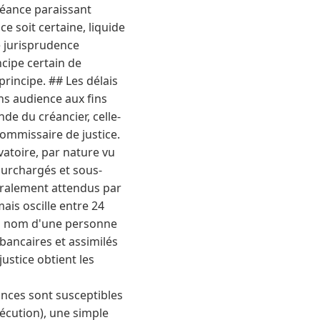
réance paraissant
 soit certaine, liquide
de jurisprudence
ncipe certain de
rincipe. ## Les délais
ns audience aux fins
nde du créancier, celle-
commissaire de justice.
vatoire, par nature vu
surchargés et sous-
ralement attendus par
mais oscille entre 24
 au nom d'une personne
 bancaires et assimilés
ustice obtient les
ances sont susceptibles
écution), une simple