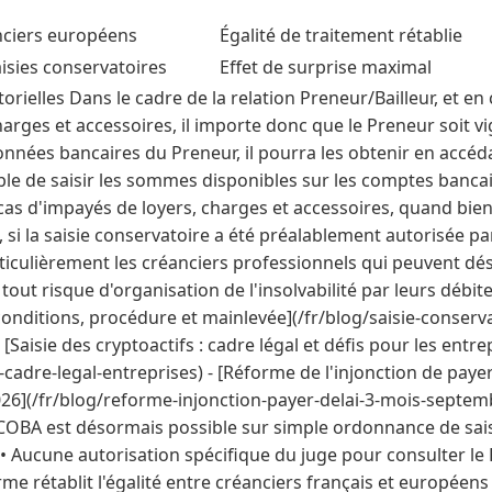
anciers européens
Égalité de traitement rétablie
saisies conservatoires
Effet de surprise maximal
torielles Dans le cadre de la relation Preneur/Bailleur, et e
arges et accessoires, il importe donc que le Preneur soit vigi
nnées bancaires du Preneur, il pourra les obtenir en accéda
ible de saisir les sommes disponibles sur les comptes banc
cas d'impayés de loyers, charges et accessoires, quand bien
, si la saisie conservatoire a été préalablement autorisée par
rticulièrement les créanciers professionnels qui peuvent dé
ut risque d'organisation de l'insolvabilité par leurs débiteur
 conditions, procédure et mainlevée](/fr/blog/saisie-conserv
Saisie des cryptoactifs : cadre légal et défis pour les entrep
-cadre-legal-entreprises) - [Réforme de l'injonction de payer 
6](/fr/blog/reforme-injonction-payer-delai-3-mois-septemb
 FICOBA est désormais possible sur simple ordonnance de sai
 Aucune autorisation spécifique du juge pour consulter le 
me rétablit l'égalité entre créanciers français et européens •