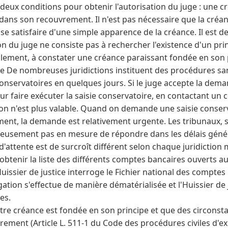
eux conditions pour obtenir l'autorisation du juge : une c
ns son recouvrement. Il n'est pas nécessaire que la créance
t se satisfaire d'une simple apparence de la créance. Il est 
n du juge ne consiste pas à rechercher l'existence d'un pri
lement, à constater une créance paraissant fondée en son p
ue De nombreuses juridictions instituent des procédures sa
 conservatoires en quelques jours. Si le juge accepte la dema
ur faire exécuter la saisie conservatoire, en contactant un 
sion n'est plus valable. Quand on demande une saisie conser
ement, la demande est relativement urgente. Les tribunaux, 
reusement pas en mesure de répondre dans les délais géné
 d'attente est de surcroît différent selon chaque juridiction 
 obtenir la liste des différents comptes bancaires ouverts
uissier de justice interroge le Fichier national des comptes
gation s'effectue de manière dématérialisée et l'Huissier de j
es.
otre créance est fondée en son principe et que des circonst
ement (Article L. 511-1 du Code des procédures civiles d'ex