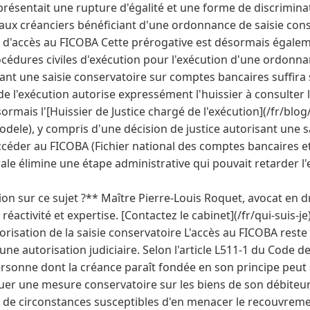
eprésentait une rupture d'égalité et une forme de discrimin
sé aux créanciers bénéficiant d'une ordonnance de saisie co
s d'accès au FICOBA Cette prérogative est désormais égaleme
cédures civiles d'exécution pour l'exécution d'une ordonna
ant une saisie conservatoire sur comptes bancaires suffira s
de l'exécution autorise expressément l'huissier à consulter 
sormais l'[Huissier de Justice chargé de l'exécution](/fr/bl
modele), y compris d'une décision de justice autorisant une s
céder au FICOBA (Fichier national des comptes bancaires et 
ale élimine une étape administrative qui pouvait retarder 
n sur ce sujet ?** Maître Pierre-Louis Roquet, avocat en dr
activité et expertise. [Contactez le cabinet](/fr/qui-suis-je
orisation de la saisie conservatoire L'accès au FICOBA reste
une autorisation judiciaire. Selon l'article L511-1 du Code d
ersonne dont la créance paraît fondée en son principe peut s
iquer une mesure conservatoire sur les biens de son débit
fie de circonstances susceptibles d'en menacer le recouvremen