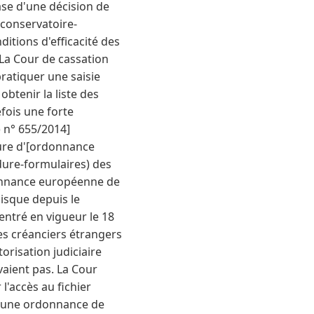
ase d'une décision de
-conservatoire-
itions d'efficacité des
La Cour de cassation
pratiquer une saisie
obtenir la liste des
efois une forte
) n° 655/2014]
dure d'[ordonnance
dure-formulaires) des
donnance européenne de
uisque depuis le
ntré en vigueur le 18
 les créanciers étrangers
orisation judiciaire
vaient pas. La Cour
l'accès au fichier
 d'une ordonnance de