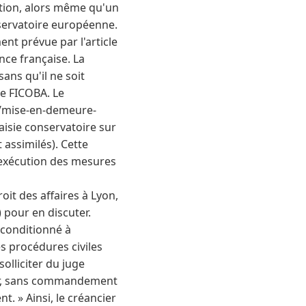
ation, alors même qu'un
nservatoire européenne.
nt prévue par l'article
nce française. La
ans qu'il ne soit
le FICOBA. Le
og/mise-en-demeure-
aisie conservatoire sur
assimilés). Cette
l'exécution des mesures
oit des affaires à Lyon,
) pour en discuter.
 conditionné à
es procédures civiles
olliciter du juge
eur, sans commandement
t. » Ainsi, le créancier