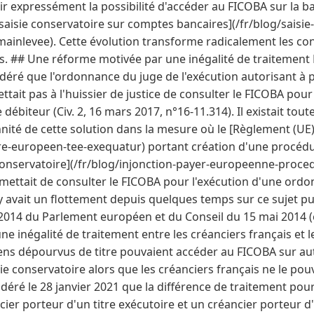
r expressément la possibilité d'accéder au FICOBA sur la b
[saisie conservatoire sur comptes bancaires](/fr/blog/saisie
inlevee). Cette évolution transforme radicalement les cond
. ## Une réforme motivée par une inégalité de traitement 
idéré que l'ordonnance du juge de l'exécution autorisant à 
tait pas à l'huissier de justice de consulter le FICOBA pour 
ébiteur (Civ. 2, 16 mars 2017, n°16-11.314). Il existait tout
nnité de cette solution dans la mesure où le [Règlement (UE
oire-europeen-tee-exequatur) portant création d'une procé
onservatoire](/fr/blog/injonction-payer-europeenne-proce
mettait de consulter le FICOBA pour l'exécution d'une or
l y avait un flottement depuis quelques temps sur ce sujet p
2014 du Parlement européen et du Conseil du 15 mai 2014 (e
t une inégalité de traitement entre les créanciers français et
ens dépourvus de titre pouvaient accéder au FICOBA sur aut
ie conservatoire alors que les créanciers français ne le pou
déré le 28 janvier 2021 que la différence de traitement pour 
cier porteur d'un titre exécutoire et un créancier porteur