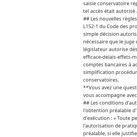
saisie conservatoire r
tel accès était autori
## Les nouvelles règle
L152-1 du Code des pro
simple décision autoris
nécessaire que le juge 
législateur autorise dé
efficace-delais-effets-
comptes bancaires à ac
simplification procédur
conservatoires.
**Vous avez une questio
vous accompagne avec ré
## Les conditions d'aut
l'obtention préalable d'
d'exécution : « Toute p
l'autorisation de prat
préalable, si elle justi