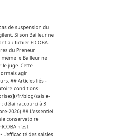
n cas de suspension du
lent. Si son Bailleur ne
nt au fichier FICOBA.
aires du Preneur
 même le Bailleur ne
 le juge. Cette
sormais agir
s. ## Articles liés -
atoire-conditions-
rises](/fr/blog/saisie-
: délai raccourci à 3
re-2026) ## L'essentiel
sie conservatoire
FICOBA n'est
 L'efficacité des saisies