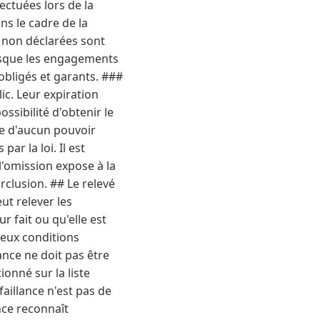
ectuées lors de la
s le cadre de la
s non déclarées sont
orsque les engagements
obligés et garants. ###
ic. Leur expiration
ssibilité d'obtenir le
se d'aucun pouvoir
r la loi. Il est
l'omission expose à la
rclusion. ## Le relevé
ut relever les
ur fait ou qu'elle est
Deux conditions
ance ne doit pas être
onné sur la liste
faillance n'est pas de
ence reconnaît