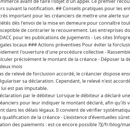
ommerce avant de faire l'objet d'un appel. Ce premier recou
urs suivant la notification. ## Conseils pratiques pour les e
t très important pour les créanciers de mettre une alerte sur 
étés dès l'envoi de la mise en demeure pour connaître to
sceptible de contrarier le recouvrement. Les entreprises doi
DACC pour les publications de jugements - Les sites Infogre
ales locaux ### Actions préventives Pour éviter la forclusi
rapidement l'ouverture d'une procédure collective - Rassem
 Calculer précisément le montant de la créance - Déposer la d
e deux mois
as de relevé de forclusion accordé, le créancier dispose ens
ulariser sa déclaration. Cependant, le relevé n'est accordé
e lui est pas imputable.
déclaration par le débiteur Lorsque le débiteur a déclaré une
éanciers pour leur indiquer le montant déclaré, afin qu'ils v
t dans les délais légaux. Il convient de vérifier systématiqu
qualification de la créance - L'existence d'éventuelles sûreté
ation des paiements : est-ce encore possible ?](/fr/blog/m