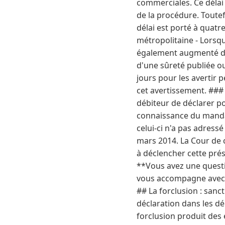
commerciales. Ce délai
de la procédure. Toutef
délai est porté à quatre
métropolitaine - Lorsq
également augmenté de 
d'une sûreté publiée ou
jours pour les avertir 
cet avertissement. ###
débiteur de déclarer po
connaissance du mandata
celui-ci n'a pas adress
mars 2014. La Cour de c
à déclencher cette prés
**Vous avez une questio
vous accompagne avec ré
## La forclusion : sanc
déclaration dans les dél
forclusion produit des e