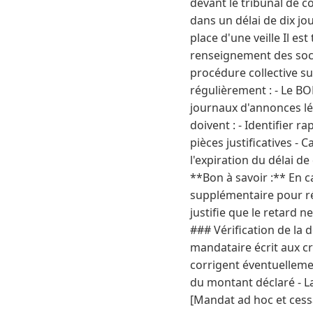
devant le tribunal de c
dans un délai de dix jo
place d'une veille Il es
renseignement des soci
procédure collective su
régulièrement : - Le BO
journaux d'annonces lég
doivent : - Identifier 
pièces justificatives -
l'expiration du délai d
**Bon à savoir :** En c
supplémentaire pour rég
justifie que le retard n
### Vérification de la 
mandataire écrit aux cr
corrigent éventuellemen
du montant déclaré - La 
[Mandat ad hoc et cess