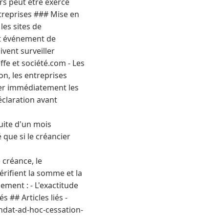
rs peut être exercé
ntreprises ### Mise en
les sites de
ut événement de
vent surveiller
ffe et société.com - Les
on, les entreprises
bler immédiatement les
éclaration avant
uite d'un mois
 que si le créancier
 créance, le
érifient la somme et la
ement : - L'exactitude
s ## Articles liés -
andat-ad-hoc-cessation-