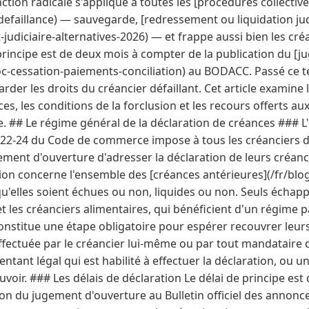
nction radicale s'applique à toutes les [procédures collectiv
-defaillance) — sauvegarde, [redressement ou liquidation jud
judiciaire-alternatives-2026) — et frappe aussi bien les cré
e principe est de deux mois à compter de la publication du [
c-cessation-paiements-conciliation) au BODACC. Passé ce t
rder les droits du créancier défaillant. Cet article examine 
es, les conditions de la forclusion et les recours offerts au
ve. ## Le régime général de la déclaration de créances ### L
. 622-24 du Code de commerce impose à tous les créanciers d
ment d'ouverture d'adresser la déclaration de leurs créan
ation concerne l'ensemble des [créances antérieures](/fr/blo
qu'elles soient échues ou non, liquides ou non. Seuls échapp
et les créanciers alimentaires, qui bénéficient d'un régime pa
constitue une étape obligatoire pour espérer recouvrer leur
ffectuée par le créancier lui-même ou par tout mandataire d
sentant légal qui est habilité à effectuer la déclaration, ou u
voir. ### Les délais de déclaration Le délai de principe est
on du jugement d'ouverture au Bulletin officiel des annonces