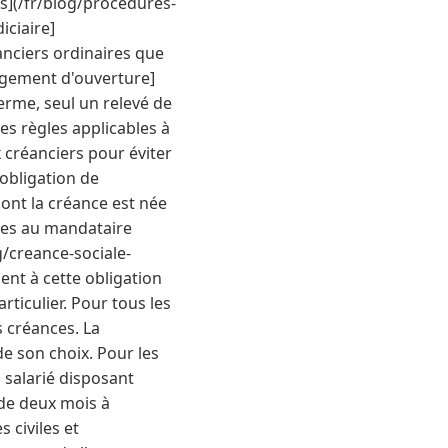
es](/fr/blog/procedures-
iciaire]
anciers ordinaires que
jugement d'ouverture]
erme, seul un relevé de
les règles applicables à
x créanciers pour éviter
'obligation de
ont la créance est née
ces au mandataire
g/creance-sociale-
ent à cette obligation
rticulier. Pour tous les
s créances. La
e son choix. Pour les
n salarié disposant
 de deux mois à
 civiles et