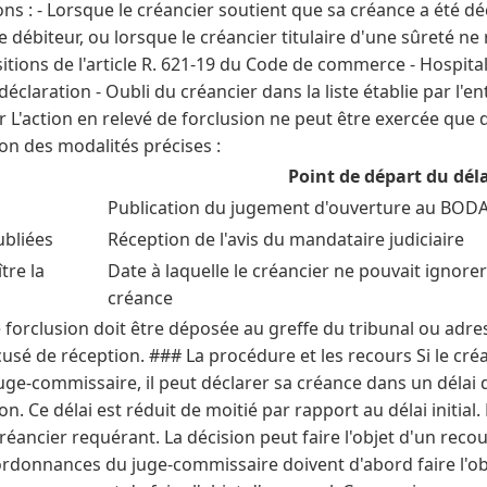
s : - Lorsque le créancier soutient que sa créance a été d
 débiteur, ou lorsque le créancier titulaire d'une sûreté ne 
itions de l'article R. 621-19 du Code de commerce - Hospital
laration - Oubli du créancier dans la liste établie par l'ent
r L'action en relevé de forclusion ne peut être exercée que d
lon des modalités précises :
Point de départ du déla
Publication du jugement d'ouverture au BOD
ubliées
Réception de l'avis du mandataire judiciaire
tre la
Date à laquelle le créancier ne pouvait ignorer
créance
 forclusion doit être déposée au greffe du tribunal ou adres
é de réception. ### La procédure et les recours Si le créa
ge-commissaire, il peut déclarer sa créance dans un délai 
on. Ce délai est réduit de moitié par rapport au délai initial. 
réancier requérant. La décision peut faire l'objet d'un recou
 ordonnances du juge-commissaire doivent d'abord faire l'o