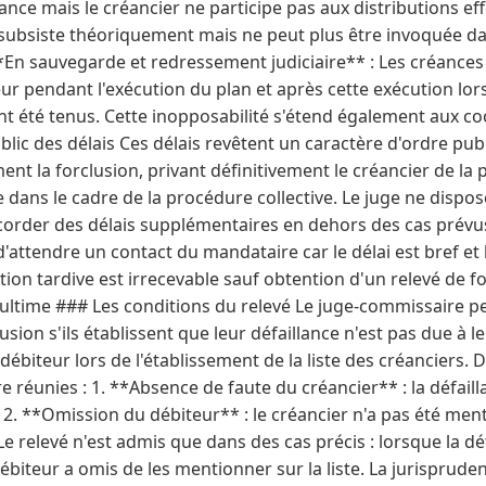
ance mais le créancier ne participe pas aux distributions eff
subsiste théoriquement mais ne peut plus être invoquée dan
**En sauvegarde et redressement judiciaire** : Les créance
ur pendant l'exécution du plan et après cette exécution l
nt été tenus. Cette inopposabilité s'étend également aux co
blic des délais Ces délais revêtent un caractère d'ordre publ
t la forclusion, privant définitivement le créancier de la po
 dans le cadre de la procédure collective. Le juge ne dispo
order des délais supplémentaires en dehors des cas prévus pa
'attendre un contact du mandataire car le délai est bref et 
tion tardive est irrecevable sauf obtention d'un relevé de fo
 ultime ### Les conditions du relevé Le juge-commissaire pe
usion s'ils établissent que leur défaillance n'est pas due à le
ébiteur lors de l'établissement de la liste des créanciers. 
e réunies : 1. **Absence de faute du créancier** : la défaill
2. **Omission du débiteur** : le créancier n'a pas été menti
Le relevé n'est admis que dans des cas précis : lorsque la dé
 débiteur a omis de les mentionner sur la liste. La jurisprud