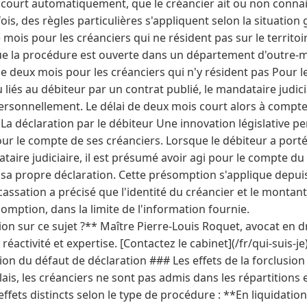
 court automatiquement, que le créancier ait ou non connai
ois, des règles particulières s'appliquent selon la situation
 mois pour les créanciers qui ne résident pas sur le territoi
ue la procédure est ouverte dans un département d'outre-mer
deux mois pour les créanciers qui n'y résident pas Pour les
 liés au débiteur par un contrat publié, le mandataire judic
personnellement. Le délai de deux mois court alors à compter
 La déclaration par le débiteur Une innovation législative 
ur le compte de ses créanciers. Lorsque le débiteur a porté
ire judiciaire, il est présumé avoir agi pour le compte du
é sa propre déclaration. Cette présomption s'applique depu
assation a précisé que l'identité du créancier et le montant
omption, dans la limite de l'information fournie.
n sur ce sujet ?** Maître Pierre-Louis Roquet, avocat en dr
activité et expertise. [Contactez le cabinet](/fr/qui-suis-je
tion du défaut de déclaration ### Les effets de la forclusion
ais, les créanciers ne sont pas admis dans les répartitions e
ffets distincts selon le type de procédure : **En liquidation j