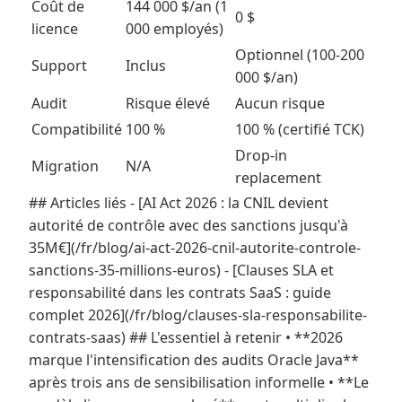
Coût de
144 000 $/an (1
0 $
licence
000 employés)
Optionnel (100-200
Support
Inclus
000 $/an)
Audit
Risque élevé
Aucun risque
Compatibilité
100 %
100 % (certifié TCK)
Drop-in
Migration
N/A
replacement
## Articles liés - [AI Act 2026 : la CNIL devient
autorité de contrôle avec des sanctions jusqu'à
35M€](/fr/blog/ai-act-2026-cnil-autorite-controle-
sanctions-35-millions-euros) - [Clauses SLA et
responsabilité dans les contrats SaaS : guide
complet 2026](/fr/blog/clauses-sla-responsabilite-
contrats-saas) ## L'essentiel à retenir • **2026
marque l'intensification des audits Oracle Java**
après trois ans de sensibilisation informelle • **Le