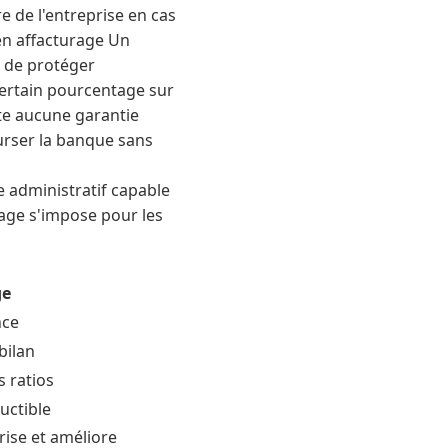
re de l'entreprise en cas
en affacturage Un
t de protéger
 certain pourcentage sur
iste aucune garantie
urser la banque sans
e administratif capable
rage s'impose pour les
ge
nce
bilan
s ratios
uctible
rise et améliore