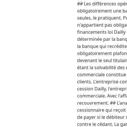
## Les différences opé
obligatoirement une ban
seules, le pratiquent. P
n'appartient pas oblig
financements loi Dailly
déterminée par la banque
la banque qui recrédit
obligatoirement plafonn
devenant le seul titulai
étant la solvabilité de
commerciale constitue u
clients. L'entreprise c
cession Dailly, l'entrep
commerciale. Avec l'aff
recouvrement. ## L'anal
cessionnaire qui reçoit
de payer si le débiteur
contre le cédant. La ga