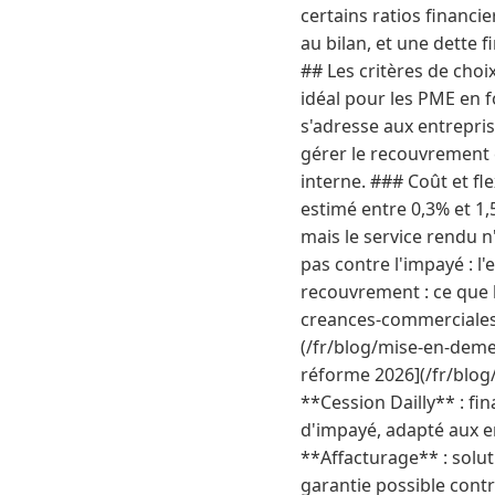
certains ratios financie
au bilan, et une dette 
## Les critères de choi
idéal pour les PME en f
s'adresse aux entrepris
gérer le recouvrement 
interne. ### Coût et fl
estimé entre 0,3% et 1
mais le service rendu n
pas contre l'impayé : l'
recouvrement : ce que 
creances-commerciales-2
(/fr/blog/mise-en-demeu
réforme 2026](/fr/blog/
**Cession Dailly** : fi
d'impayé, adapté aux e
**Affacturage** : solu
garantie possible contr