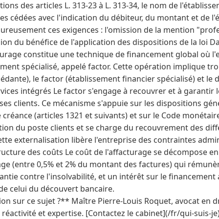
ons des articles L. 313-23 à L. 313-34, le nom de l'établisse
s cédées avec l'indication du débiteur, du montant et de l
ureusement ces exigences : l'omission de la mention "profe
ion du bénéfice de l'application des dispositions de la loi D
cturage constitue une technique de financement global où l'
ment spécialisé, appelé factor. Cette opération implique tro
édante), le factor (établissement financier spécialisé) et le 
rvices intégrés Le factor s'engage à recouvrer et à garantir
ses clients. Ce mécanisme s'appuie sur les dispositions géné
e créance (articles 1321 et suivants) et sur le Code monétaire
tion du poste clients et se charge du recouvrement des diff
ette externalisation libère l'entreprise des contraintes admin
ructure des coûts Le coût de l'affacturage se décompose en
ge (entre 0,5% et 2% du montant des factures) qui rémunèr
antie contre l'insolvabilité, et un intérêt sur le financement a
de celui du découvert bancaire.
n sur ce sujet ?** Maître Pierre-Louis Roquet, avocat en dr
activité et expertise. [Contactez le cabinet](/fr/qui-suis-je