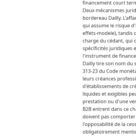
financement court ter
Deux mécanismes juridiq
bordereau Dailly. L'aff
qui assume le risque d
effets-modele), tandis 
charge du cédant, qui c
spécificités juridiques
l'instrument de finance
Dailly tire son nom du sé
313-23 du Code monétai
leurs créances profess
d'établissements de créd
liquides et exigibles pe
prestation ou d'une ve
B2B entrent dans ce cha
doivent pas comporter d
l'opposabilité de la ce
obligatoirement mentio