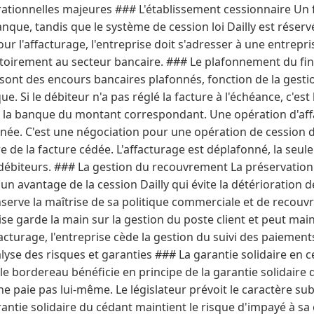
rationnelles majeures ### L'établissement cessionnaire Un f
que, tandis que le système de cession loi Dailly est réser
our l'affacturage, l'entreprise doit s'adresser à une entrepri
atoirement au secteur bancaire. ### Le plafonnement du f
 sont des encours bancaires plafonnés, fonction de la gesti
. Si le débiteur n'a pas réglé la facture à l'échéance, c'est 
e la banque du montant correspondant. Une opération d'aff
ée. C'est une négociation pour une opération de cession déf
re de la facture cédée. L'affacturage est déplafonné, la seul
s débiteurs. ### La gestion du recouvrement La préservation 
n avantage de la cession Dailly qui évite la détérioration d
onserve la maîtrise de sa politique commerciale et de recou
rise garde la main sur la gestion du poste client et peut main
acturage, l'entreprise cède la gestion du suivi des paiements
yse des risques et garanties ### La garantie solidaire en ce
 le bordereau bénéficie en principe de la garantie solidaire 
 ne paie pas lui-même. Le législateur prévoit le caractère su
rantie solidaire du cédant maintient le risque d'impayé à s