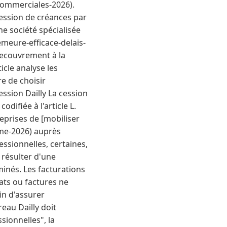
commerciales-2026).
 cession de créances par
e société spécialisée
meure-efficace-delais-
recouvrement à la
icle analyse les
e de choisir
ession Dailly La cession
odifiée à l'article L.
eprises de [mobiliser
rme-2026) auprès
essionnelles, certaines,
t résulter d'une
inés. Les facturations
ats ou factures ne
in d'assurer
eau Dailly doit
sionnelles", la