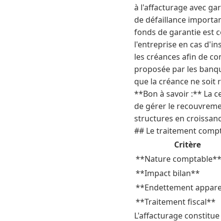
à l'affacturage avec gar
de défaillance importa
fonds de garantie est c
l'entreprise en cas d'i
les créances afin de con
proposée par les banqu
que la créance ne soit 
**Bon à savoir :** La c
de gérer le recouvremen
structures en croissan
## Le traitement compt
Critère
**Nature comptable*
**Impact bilan**
**Endettement appar
**Traitement fiscal**
L'affacturage constitue