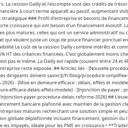
rs. La cession Dailly et l'escompte sont des crédits de trésor
financière à court terme apparaît au passif, augmentant vis
x stratégique ### Profil d'entreprise et besoins de financem
orte croissance qui ont besoin d'un financement évolutif. La
es plus matures, celles qui ont un service administratif ou
et qui veulent juste un coup de pouce financier ponctuel en
exibilité Le coût de la cession Dailly combine intérêts et co
,5% HT des créances financées. C'est globalement moins cher
'est pas le même. La Dailly est rapide (souvent entre 24 et 
entreprise reste exposée. ## Articles liés - [Nouvelle procéd
les dirigeants doivent savoir](/fr/blog/procedure-simplifie
026) - [Mise en demeure efficace : délais, effets et modèle
re-efficace-delais-effets-modele) - [Injonction de payer : p
injonction-payer-procedure-delais-reforme-2026) ## L'essent
nancement bancaire plafonné avec maintien de la gestion cli
ntreprises matures recherchant une solution simple et peu
tion globale déplafonnée incluant financement, gestion du
e les impayés, idéale pour les PME en croissance • **Trait