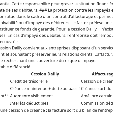
antie. Cette responsabilité peut grever la situation financiè
nte de ses débiteurs. ### La protection contre les impayés 
onstitué dans le cadre d'un contrat d'affacturage et perme
nsolvabilité ou d'impayé des débiteurs. Le factor prélève un
stituer ce fonds de garantie. Pour la cession Dailly, il n'ex
es. En cas d'impayé des débiteurs, l'entreprise doit rembo
recouvrée.
ession Dailly convient aux entreprises disposant d'un servic
t et souhaitant préserver leurs relations clients. L'affactu
ce recherchant une couverture du risque d'impayé.
able différencié
Cession Dailly
Affactura
*
Crédit de trésorerie
Cession de créa
Créance maintenue + dette au passif
Créance sort du 
ent**
Augmente visiblement
Améliore certain
Intérêts déductibles
Commission déd
 une cession de créance : la facture sort du bilan de l'entrep