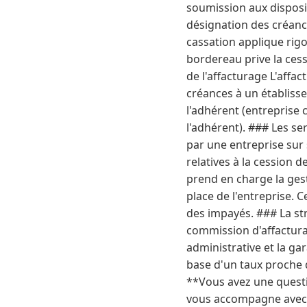
soumission aux dispositi
désignation des créance
cassation applique rigo
bordereau prive la cess
de l'affacturage L'affa
créances à un établisse
l'adhérent (entreprise c
l'adhérent). ### Les se
par une entreprise sur 
relatives à la cession d
prend en charge la ges
place de l'entreprise. C
des impayés. ### La st
commission d'affactura
administrative et la gar
base d'un taux proche 
**Vous avez une questio
vous accompagne avec ré