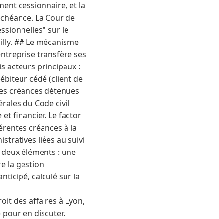
ment cessionnaire, et la
'échéance. La Cour de
ssionnelles" sur le
ailly. ## Le mécanisme
entreprise transfère ses
is acteurs principaux :
débiteur cédé (client de
 les créances détenues
rales du Code civil
 et financier. Le factor
érentes créances à la
istratives liées au suivi
 deux éléments : une
e la gestion
nticipé, calculé sur la
oit des affaires à Lyon,
) pour en discuter.