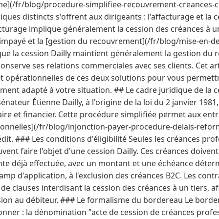
me](/fr/blog/procedure-simplifiee-recouvrement-creances-
ues distincts s'offrent aux dirigeants : l'affacturage et la
acturage implique généralement la cession des créances à un
'impayé et la [gestion du recouvrement](/fr/blog/mise-en-de
que la cession Dailly maintient généralement la gestion du 
onserve ses relations commerciales avec ses clients. Cet art
 et opérationnelles de ces deux solutions pour vous permettr
ment adapté à votre situation. ## Le cadre juridique de la c
nateur Étienne Dailly, à l'origine de la loi du 2 janvier 1981, c
re et financier. Cette procédure simplifiée permet aux entr
ionnelles](/fr/blog/injonction-payer-procedure-delais-refo
it. ### Les conditions d'éligibilité Seules les créances prof
uvent faire l'objet d'une cession Dailly. Ces créances doiven
nte déjà effectuée, avec un montant et une échéance déterm
mp d'application, à l'exclusion des créances B2C. Les contr
e clauses interdisant la cession des créances à un tiers, af
ssion au débiteur. ### Le formalisme du bordereau Le border
nner : la dénomination "acte de cession de créances profes