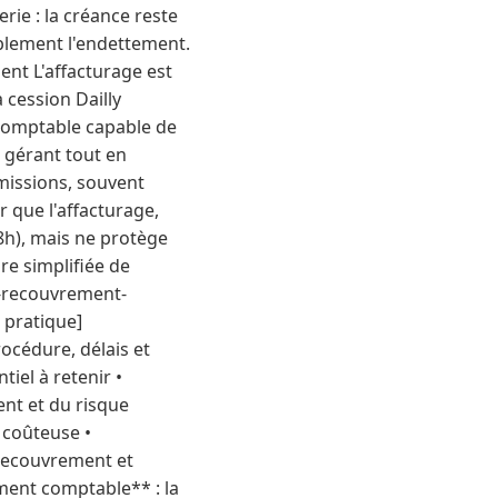
erie : la créance reste
iblement l'endettement.
ent L'affacturage est
 cession Dailly
 comptable capable de
 gérant tout en
mmissions, souvent
 que l'affacturage,
48h), mais ne protège
ure simplifiée de
e-recouvrement-
 pratique]
rocédure, délais et
iel à retenir •
ent et du risque
 coûteuse •
 recouvrement et
ement comptable** : la