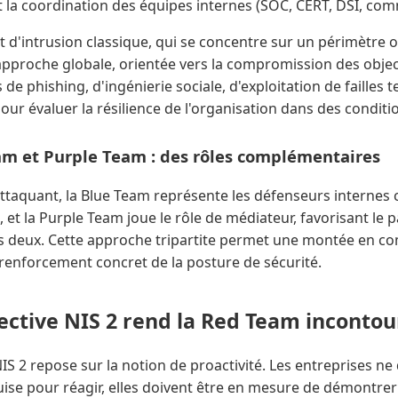
et la coordination des équipes internes (SOC, CERT, DSI, com
 d'intrusion classique, qui se concentre sur un périmètre o
proche globale, orientée vers la compromission des objecti
de phishing, d'ingénierie sociale, d'exploitation de failles 
ur évaluer la résilience de l'organisation dans des conditio
m et Purple Team : des rôles complémentaires
attaquant, la Blue Team représente les défenseurs internes 
, et la Purple Team joue le rôle de médiateur, favorisant le 
s deux. Cette approche tripartite permet une montée en c
 renforcement concret de la posture de sécurité.
rective NIS 2 rend la Red Team inconto
 NIS 2 repose sur la notion de proactivité. Les entreprises n
ise pour réagir, elles doivent être en mesure de démontrer 