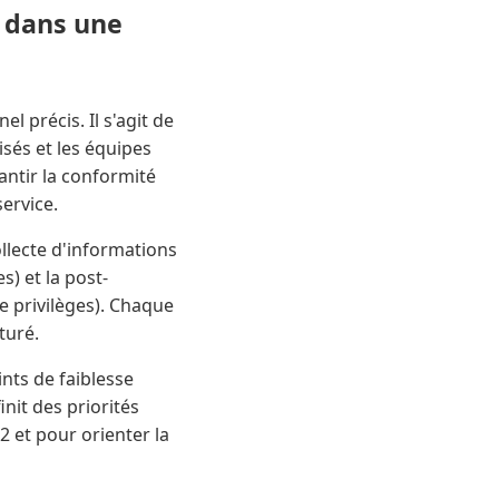
 dans une
 précis. Il s'agit de
risés et les équipes
ntir la conformité
service.
llecte d'informations
s) et la post-
e privilèges). Chaque
turé.
oints de faiblesse
nit des priorités
 et pour orienter la