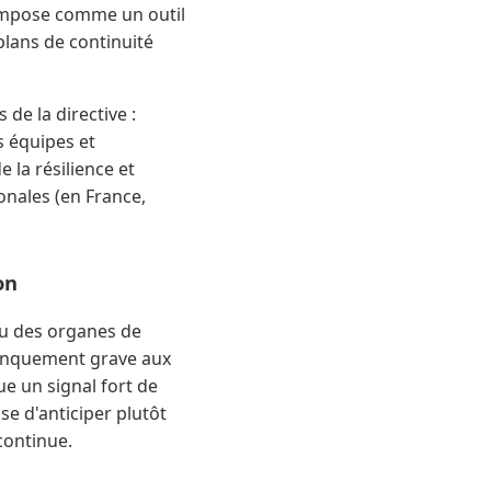
s'impose comme un outil
plans de continuité
de la directive :
s équipes et
 la résilience et
onales (en France,
on
eau des organes de
manquement grave aux
ue un signal fort de
se d'anticiper plutôt
continue.