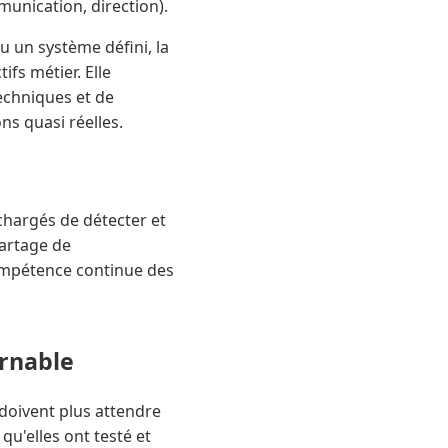
munication, direction).
u un système défini, la
fs métier. Elle
techniques et de
ns quasi réelles.
chargés de détecter et
partage de
ompétence continue des
urnable
e doivent plus attendre
qu'elles ont testé et