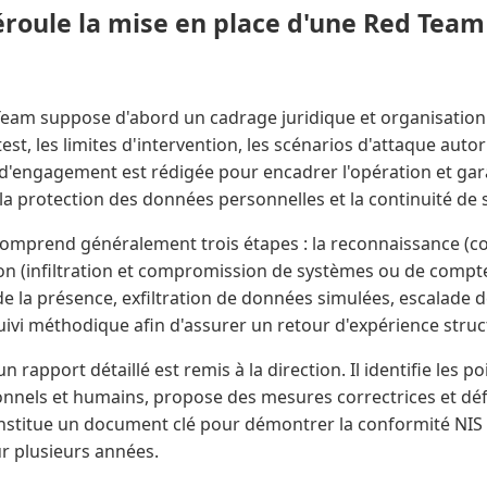
oule la mise en place d'une Red Team
eam suppose d'abord un cadrage juridique et organisationnel
 test, les limites d'intervention, les scénarios d'attaque auto
d'engagement est rédigée pour encadrer l'opération et gara
, la protection des données personnelles et la continuité de 
comprend généralement trois étapes : la reconnaissance (co
ation (infiltration et compromission de systèmes ou de compte
de la présence, exfiltration de données simulées, escalade d
 suivi méthodique afin d'assurer un retour d'expérience struc
un rapport détaillé est remis à la direction. Il identifie les p
nnels et humains, propose des mesures correctrices et défi
onstitue un document clé pour démontrer la conformité NIS 2
ur plusieurs années.