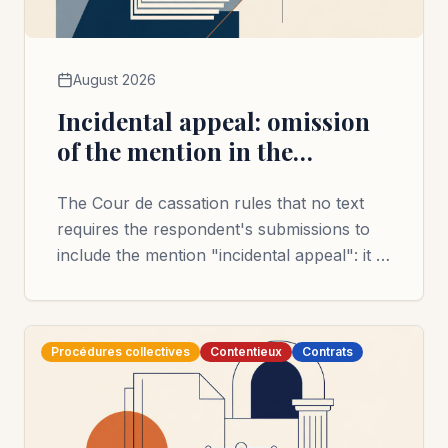
August 2026
Incidental appeal: omission
of the mention in the
respondent's submissions
The Cour de cassation rules that no text
does not render claims
requires the respondent's submissions to
inadmissible
include the mention "incidental appeal": it is
sufficient for the operative part to request
reversal within the three-month period of
Article 909 of the French Code of Civil
Procédures collectives
Contentieux
Contrats
Procedure.