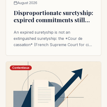
August 2026
Disproportionate suretyship:
expired commitments still
weigh on the surety's debt
An expired suretyship is not an
extinguished suretyship: the *Cour de
cassation* (French Supreme Court for civil
and criminal matters) requires it to be
included in the overall debt of the surety
called upon to pay.
Contentieux