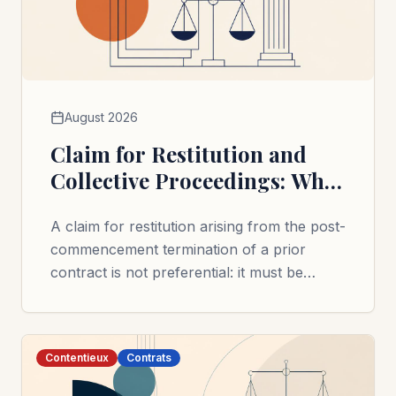
August 2026
Claim for Restitution and
Collective Proceedings: Why
the Trial Judge Cannot
A claim for restitution arising from the post-
Themselves Determine
commencement termination of a prior
Liabilities
contract is not preferential: it must be
declared, and only the *juge-commissaire*
(supervising judge) can admit it to the
liabilities.
Contentieux
Contrats